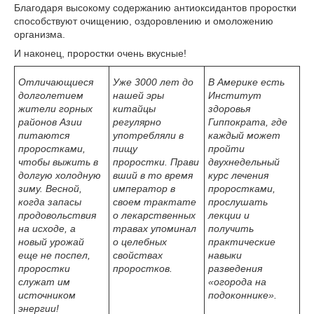
Благодаря высокому содержанию антиоксидантов проростки
способствуют очищению, оздоровлению и омоложению
организма.
И наконец, проростки очень вкусные!
Отличающиеся
Уже 3000 лет до
В Америке есть
долголетием
нашей эры
Институт
жители горных
китайцы
здоровья
районов Азии
регулярно
Гиппократа, где
питаются
употребляли в
каждый может
проростками,
пищу
пройти
чтобы выжить в
проростки. Прави
двухнедельный
долгую холодную
вший в то время
курс лечения
зиму. Весной,
император в
проростками,
когда запасы
своем трактате
прослушать
продовольствия
о лекарственных
лекции и
на исходе, а
травах упоминал
получить
новый урожай
о целебных
практические
еще не поспел,
свойствах
навыки
проростки
проростков.
разведения
служат им
«огорода на
источником
подоконнике».
энергии!