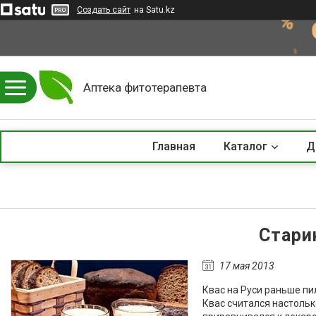
Создать сайт
на Satu.kz
Аптека фитотерапевта
Главная
Каталог
Д
Стари
17 мая 2013
Квас на Руси раньше пи
Квас считался настольк