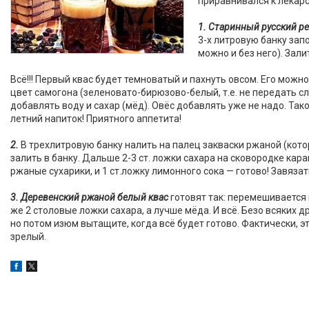
приравнивался к лекар
1. Старинный русский ре
3-х литровую банку зап
можно и без него). Зали
Всё!!! Первый квас будет темноватый и пахнуть овсом. Его можн
цвет самогона (зеленовато-бирюзово-белый, т.е. не передать сл
добавлять воду и сахар (мёд). Овёс добавлять уже не надо. Так
летний напиток! Приятного аппетита!
2.
В трехлитровую банку налить на палец закваски ржаной (котор
залить в банку. Дальше 2-3 ст. ложки сахара на сковородке ка
ржаные сухарики, и 1 ст.ложку лимонного сока — готово! Завяза
3. Деревенский ржаной белый квас
готовят так: перемешивается 
же 2 столовые ложки сахара, а лучше мёда. И всё. Безо всяких
но потом изюм вытащите, когда всё будет готово. Фактически, эт
зрелый.