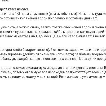
ствам.
цепт кваса из овса.
олнить на 1/3 промытым овсом (самым обычным). Насыпать туда же
ть остывшей кипячёной водой по плечики и оставить дня на 2.
о уже пить, а можно слить, залить тот же овёс новой водой и снов
овами!) и пузыриться, как газировка! По мере того, как вкуснющий
ой закваски хватает на 1-1,5 месяца. Ежели квас выпивается не та
ая для хлеба бездрожжевого), 5 ст. ложек сахара — налить литр р
рамелизировать (добиться очень темного цвета) разбавить водичко
ть банку дышащей тканью и поставить на солнце. Через сутки проц
простая свежая ржаная мука и вода до степени густоты сметаны. 
 дрожжей, потому что в муке всё необходимое присутствует. Можно
о мы готовим закваску — как на хлеб. Если закваска уже имеется — 