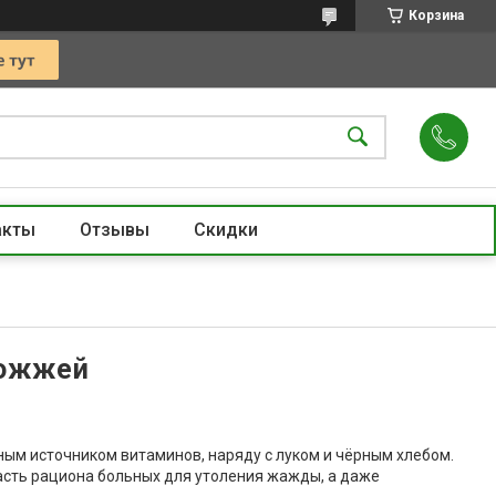
Корзина
акты
Отзывы
Скидки
рожжей
вным источником витаминов, наряду с луком и чёрным хлебом.
часть рациона больных для утоления жажды, а даже