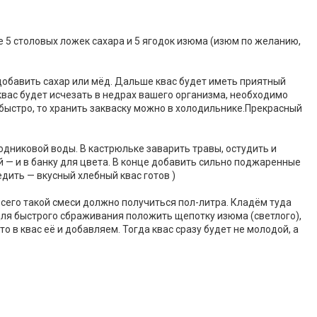
 5 столовых ложек сахара и 5 ягодок изюма (изюм по желанию,
а добавить сахар или мёд. Дальше квас будет иметь приятный
 квас будет исчезать в недрах вашего организма, необходимо
к быстро, то хранить закваску можно в холодильнике.Прекрасный
одниковой воды. В кастрюльке заварить травы, остудить и
й — и в банку для цвета. В конце добавить сильно поджаренные
едить — вкусный хлебный квас готов )
Всего такой смеси должно получиться пол-литра. Кладём туда
 для быстрого сбраживания положить щепотку изюма (светлого),
то в квас её и добавляем. Тогда квас сразу будет не молодой, а