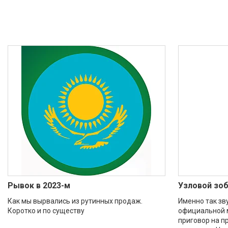
Рывок в 2023-м
Узловой зоб
Как мы вырвались из рутинных продаж.
Именно так зву
Коротко и по существу
официальной м
приговор на п