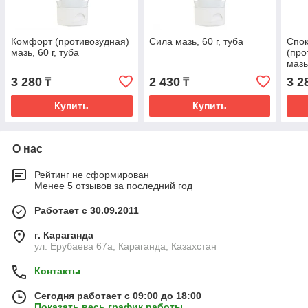
Комфорт (противозудная)
Сила мазь, 60 г, туба
Спок
мазь, 60 г, туба
(про
мазь
3 280
2 430
3 2
₸
₸
Купить
Купить
О нас
Рейтинг не сформирован
Менее 5 отзывов за последний год
Работает с 30.09.2011
г. Караганда
ул. Ерубаева 67а, Караганда, Казахстан
Контакты
Сегодня работает с 09:00 до 18:00
Показать весь график работы