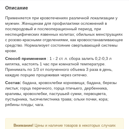
Описание
Применяется при кровотечениях различной локализации у
мужчин. Женщинам для профилактики осложнений в
послеродовый и послеоперационный период, при
неспецифических язвенных колитах; обильных менструациях
с розово-красными отделениями, как кровоостанавливающее
средство. Нормализует состояние свертывающей системы
крови.
Способ применения
: 1 - 2 ст. л. сбора залить 0,2-0,3 л
кипятка, настоять 1 час при комнатной температуре.
Принимать по 1/3 от полученного объема 3 раза в день,
каждую порцию процеживая через ситечко.
Состав:
бадана, кровохлебки корневища; бадана, березы
листья; горца перечного, горца птичьего, дербенника,
крапивы, кровохлебки, пастушьей сумки, первоцвета,
пустырника, тысячелистника трава; ольхи почки, кора;
рябины плоды; чага.
Внимание!
Цены и наличие товаров в некоторых случаях