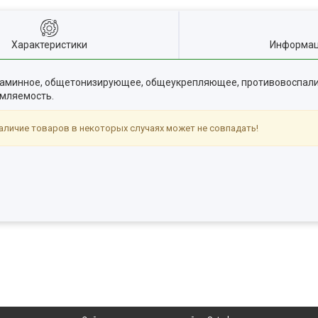
Характеристики
Информац
таминное, общетонизирующее, общеукрепляющее, противовоспали
омляемость.
аличие товаров в некоторых случаях может не совпадать!