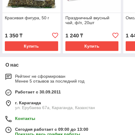
Красивая фигура, 50 г
Праздничный вкусный
Омол
чай, ф/п, 20шт
1 350
1 240
1 4
₸
₸
Купить
Купить
О нас
Рейтинг не сформирован
Менее 5 отзывов за последний год
Работает с 30.09.2011
г. Караганда
ул. Ерубаева 67а, Караганда, Казахстан
Контакты
Сегодня работает с 09:00 до 13:00
Показать весь график работы