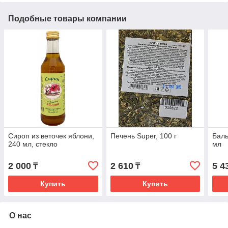
Подобные товары компании
Сироп из веточек яблони,
Печень Super, 100 г
Баль
240 мл, стекло
мл
2 000
2 610
5 4
₸
₸
Купить
Купить
О нас