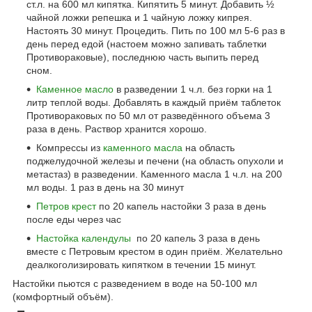
ст.л. на 600 мл кипятка. Кипятить 5 минут. Добавить ½
чайной ложки репешка и 1 чайную ложку кипрея.
Настоять 30 минут. Процедить. Пить по 100 мл 5-6 раз в
день перед едой (настоем можно запивать таблетки
Противораковые), последнюю часть выпить перед
сном.
Каменное масло
в разведении 1 ч.л. без горки на 1
литр теплой воды. Добавлять в каждый приём таблеток
Противораковых по 50 мл от разведённого объема 3
раза в день. Раствор хранится хорошо.
Компрессы из
каменного масла
на область
поджелудочной железы и печени (на область опухоли и
метастаз) в разведении. Каменного масла 1 ч.л. на 200
мл воды. 1 раз в день на 30 минут
Петров крест
по 20 капель настойки 3 раза в день
после еды через час
Настойка календулы
по 20 капель 3 раза в день
вместе с Петровым крестом в один приём. Желательно
деалкоголизировать кипятком в течении 15 минут.
Настойки пьются с разведением в воде на 50-100 мл
(комфортный объём).