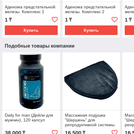
Аденома предстательной
Аденома предстательной
Аден
железы. Комплекс 1
железы. Комплекс 2
желе
1
1
1
₸
₸
₸
Купить
Купить
Подобные товары компании
Daily for man (Дейли для
Массажная подушка
Мас
мужчин), 120 капсул
"Шершень" для
"Ше
репродуктивной системы.
репр
Цвет чёрный
Цвет
38 000
16 500
16 
₸
₸