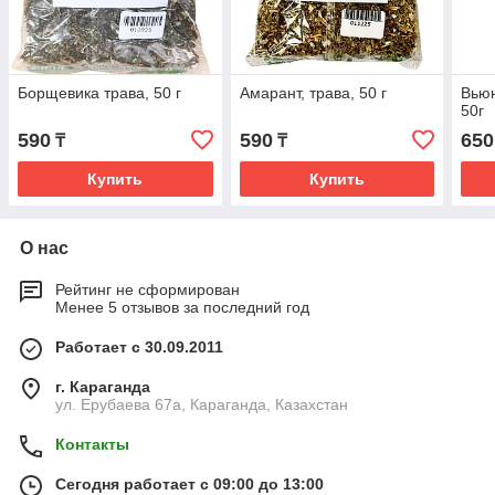
Борщевика трава, 50 г
Амарант, трава, 50 г
Вьюн
50г
590
590
650
₸
₸
Купить
Купить
О нас
Рейтинг не сформирован
Менее 5 отзывов за последний год
Работает с 30.09.2011
г. Караганда
ул. Ерубаева 67а, Караганда, Казахстан
Контакты
Сегодня работает с 09:00 до 13:00