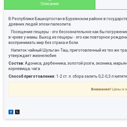
Описание
В Республике Башкортостан в Бурзянском районе в государс
древних людей эпохи палеолита.
Посещение пещеры - это бессознательное как бы погружение 
в чреве у мамы. Выход из пещеры - это как повторное рожден
воспринимать мир без страха и боли.
Напиток чайный Шульган-Таш, приготовленный из тех же трав,
утверждает жизнелюбие.
Состав:
Адониса, дербенника, золотой розги, зюзника, марья
корневища; чага.
Способ приготовления:
1-2 ст. л. сбора залить 0,2-0,3 л ки
Внимание!
Цены и н