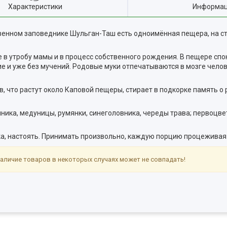
Характеристики
Информац
твенном заповеднике Шульган-Таш есть одноимённая пещера, на с
в утробу мамы и в процесс собственного рождения. В пещере спок
ие и уже без мучений. Родовые муки отпечатываются в мозге чело
 что растут около Каповой пещеры, стирает в подкорке память о р
нника, медуницы, румянки, синеголовника, череды трава; первоцве
пятка, настоять. Принимать произвольно, каждую порцию процеживая
аличие товаров в некоторых случаях может не совпадать!