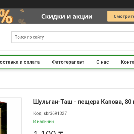
оставка и оплата
Фитотерапевт
О нас
Конт
Шульган-Таш - пещера Капова, 80 
Код:
sbr3691327
В наличии
1 100 ₸