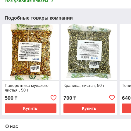
Все условия оплаты
Подобные товары компании
Папоротника мужского
Крапива, листья, 50 г
Топи
листья , 50 г
590
700
640
₸
₸
Купить
Купить
О нас