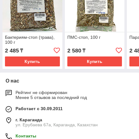
Бактериям-стоп (трава),
ПМС-стоп, 100 г
Пара
100 г
2 485
2 580
2 4
₸
₸
Купить
Купить
О нас
Рейтинг не сформирован
Менее 5 отзывов за последний год
Работает с 30.09.2011
г. Караганда
ул. Ерубаева 67а, Караганда, Казахстан
Контакты