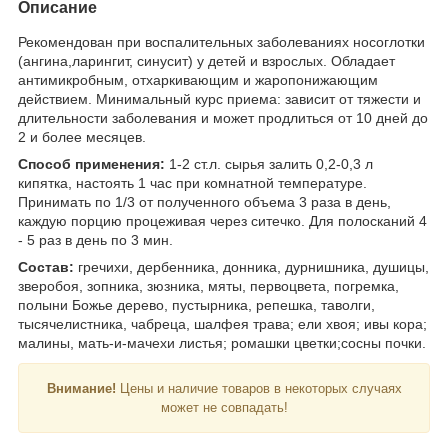
Описание
Рекомендован при воспалительных заболеваниях носоглотки
(ангина,ларингит, синусит) у детей и взрослых. Обладает
антимикробным, отхаркивающим и жаропонижающим
действием. Минимальный курс приема: зависит от тяжести и
длительности заболевания и может продлиться от 10 дней до
2 и более месяцев.
Способ применения:
1-2 ст.л. сырья залить 0,2-0,3 л
кипятка, настоять 1 час при комнатной температуре.
Принимать по 1/3 от полученного объема 3 раза в день,
каждую порцию процеживая через ситечко. Для полосканий 4
- 5 раз в день по 3 мин.
Состав:
гречихи, дербенника, донника, дурнишника, душицы,
зверобоя, зопника, зюзника, мяты, первоцвета, погремка,
полыни Божье дерево, пустырника, репешка, таволги,
тысячелистника, чабреца, шалфея трава; ели хвоя; ивы кора;
малины, мать-и-мачехи листья; ромашки цветки;сосны почки.
Внимание!
Цены и наличие товаров в некоторых случаях
может не совпадать!