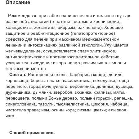
Описание
Рекомендован при заболеваниях печени и желчного пузыря
различной этиологии (гепатиты - острые и хронические,
холециститы, холангиты, циррозы, рак печени). Хорошее
защитное и реабилитационное (гепатопротекторное)
средство для печени при массивном медикаментозном
лечении и интоксикациях различной этиологии. Улучшается
желчевыделение, осуществляется спазмолитическое,
антиаллергическое и противовоспалительное действие,
ускоряется выведение из организма различных токсинов и
желчных пигментов.
Состав:
Расторопши плоды, барбариса корни; дягиля
корневища; березы листья; василистника, володушки, горца
перечного, горца почечуйного, дербенника, донника, душицы,
дурнишника, дымянки, зверобоя, зюзника, крапивы, мяты,
первоцвета, полыни Божье дерево, полыни горькой, репешка,
синеголовника, таволги, тысячелистника, цикория, чабреца,
чистотела трава; ивы, осины кора; пижмы цветки; ели хвоя;
чага.
Способ применения: