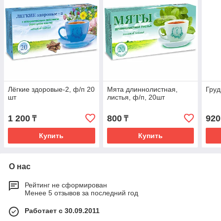
Лёгкие здоровые-2, ф/п 20
Мята длиннолистная,
Груд
шт
листья, ф/п, 20шт
1 200
800
920
₸
₸
Купить
Купить
О нас
Рейтинг не сформирован
Менее 5 отзывов за последний год
Работает с 30.09.2011