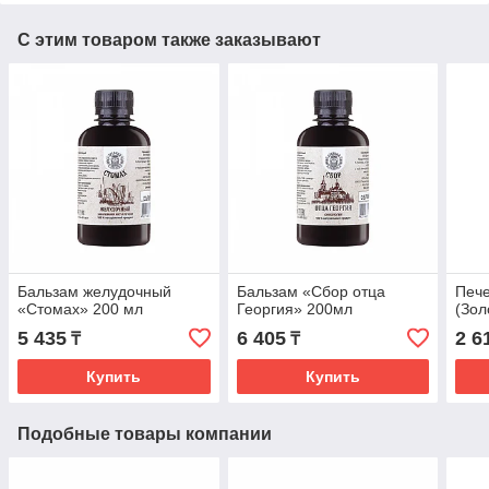
С этим товаром также заказывают
Бальзам желудочный
Бальзам «Сбор отца
Пече
«Стомах» 200 мл
Георгия» 200мл
(Зол
5 435
6 405
2 6
₸
₸
Купить
Купить
Подобные товары компании