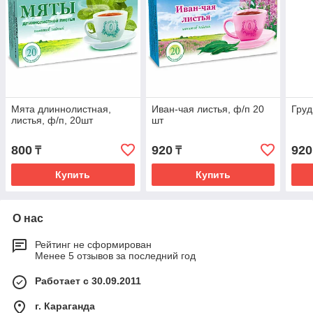
Мята длиннолистная,
Иван-чая листья, ф/п 20
Груд
листья, ф/п, 20шт
шт
800
920
920
₸
₸
Купить
Купить
О нас
Рейтинг не сформирован
Менее 5 отзывов за последний год
Работает с 30.09.2011
г. Караганда