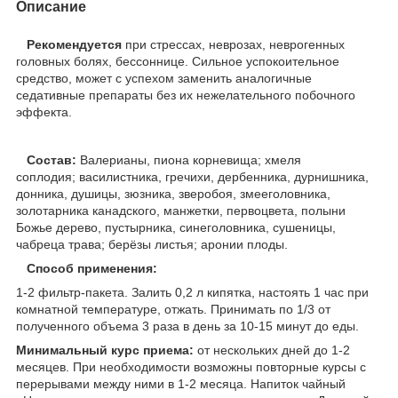
Описание
Рекомендуется
при стрессах, неврозах, неврогенных
головных болях, бессоннице. Сильное успокоительное
средство, может с успехом заменить аналогичные
седативные препараты без их нежелательного побочного
эффекта.
Состав:
Валерианы, пиона корневища; хмеля
соплодия; василистника, гречихи, дербенника, дурнишника,
донника, душицы, зюзника, зверобоя, змееголовника,
золотарника канадского, манжетки, первоцвета, полыни
Божье дерево, пустырника, синеголовника, сушеницы,
чабреца трава; берёзы листья; аронии плоды.
Способ применения:
1-2 фильтр-пакета. Залить 0,2 л кипятка, настоять 1 час при
комнатной температуре, отжать. Принимать по 1/3 от
полученного объема 3 раза в день за 10-15 минут до еды.
Минимальный курс приема:
от нескольких дней до 1-2
месяцев. При необходимости возможны повторные курсы с
перерывами между ними в 1-2 месяца. Напиток чайный