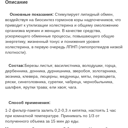
Описание
Основные показания:
Стимулирует липидный обмен,
воздействуя на биосинтез гормонов коры надпочечников, что
приводит к утилизации холестерина и общему омоложению
организма мужчин и женщин. В качестве средства,
ускоряющего обменные процессы, повышающего общую
энергетику, жизненный тонус и понижения уровня
холестерина, в первую очередь ЛПНП (липопротеидов низкой
плотности).
Состав:
Березы листья; василистника, володушки, горца,
дербенника, донника, дурнишника, зверобоя, золотарника,
зюзника, клевера, люцерны, медуницы, мяты, первоцвета,
ряски, синеголовника, сурепки, чабреца, чернобыльника,
шалфея, ярутки трава; ели хвоя; чага.
Способ применения:
1-2 фильтр-пакета залить 0,2-0,3 л кипятка, настоять 1 час
при комнатной температуре. Принимать по 1/3 от
полученного объема за 15 мин до еды.