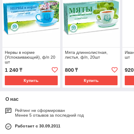
Нервы в норме
Мята длиннолистная,
Иван
(Успокаивающий), ф/п 20
листья, ф/п, 20шт
шт
шт
1 240
800
920
₸
₸
Купить
Купить
О нас
Рейтинг не сформирован
Менее 5 отзывов за последний год
Работает с 30.09.2011