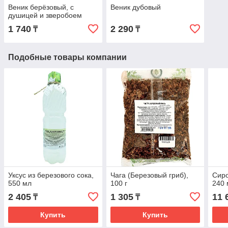
Веник берёзовый, с
Веник дубовый
душицей и зверобоем
1 740
2 290
₸
₸
Подобные товары компании
Уксус из березового сока,
Чага (Березовый гриб),
Сиро
550 мл
100 г
240 
2 405
1 305
11 
₸
₸
Купить
Купить