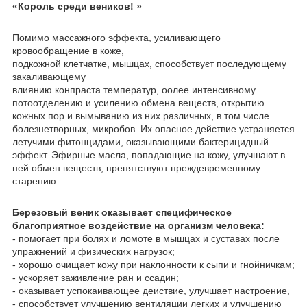
«Король среди веников! »
Помимо массажного эффекта, усиливающего
кровообращение в коже,
подкожной клетчатке, мышцах, способствуєт последующему
закаливающему
влиянию конпраста температур, оолее интенсивному
потоотделению и усилению обмена веществ, открытию
кожных пор и вымыванию из них различных, в том числе
болезнетворных, микробов. Их опасное действие устраняется
летучими фитонцидами, оказывающими бактерицидный
эффект. Эфирные масла, попадающие на кожу, улучшают в
ней обмен веществ, препятствуют преждевременному
старению.
Березовый веник оказывает специфическое
благоприятное воздействие на организм человека:
- помогает при болях и ломоте в мышцах и суставах после
упражнений и физических нагрузок;
- хорошо очищает кожу при наклонности к сыпи и гнойничкам;
- ускоряет заживление ран и ссадин;
- оказывает успокаивающее деиствие, улучшает настроение,
- способствует улучшению вентиляции легких и улучшению