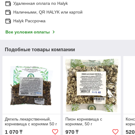
Удаленная оплата по Halyk
Наличными, QR HALYK или картой
Halyk Рассрочка
Все условия оплаты
Подобные товары компании
Дягиль лекарственный,
Пион корневища с
Конс
корневища с корнями 50 г
корнями, 50 г
корн
1 070
970
520
₸
₸