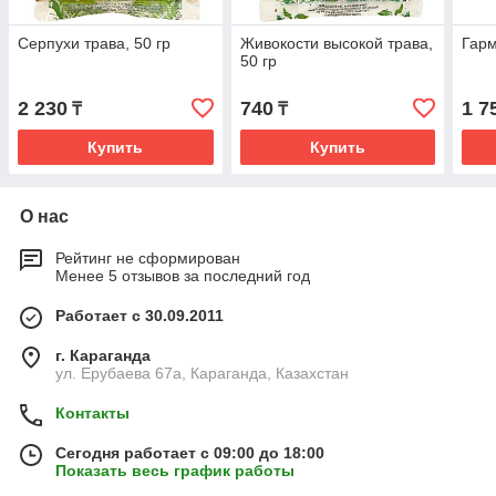
Серпухи трава, 50 гр
Живокости высокой трава,
Гарм
50 гр
2 230
740
1 7
₸
₸
Купить
Купить
О нас
Рейтинг не сформирован
Менее 5 отзывов за последний год
Работает с 30.09.2011
г. Караганда
ул. Ерубаева 67а, Караганда, Казахстан
Контакты
Сегодня работает с 09:00 до 18:00
Показать весь график работы