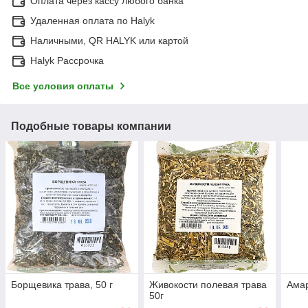
Оплата через кассу любого банка
Удаленная оплата по Halyk
Наличными, QR HALYK или картой
Halyk Рассрочка
Все условия оплаты
Подобные товары компании
Борщевика трава, 50 г
Живокости полевая трава
Амар
50г