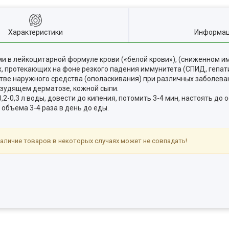
Характеристики
Информац
 в лейкоцитарной формуле крови («белой крови»), (сниженном и
, протекающих на фоне резкого падения иммунитета (СПИД, гепатит
ве наружного средства (ополаскивания) при различных заболева
), зудящем дерматозе, кожной сыпи.
 0,2-0,3 л воды, довести до кипения, потомить 3-4 мин, настоять до
 объема 3-4 раза в день до еды.
аличие товаров в некоторых случаях может не совпадать!