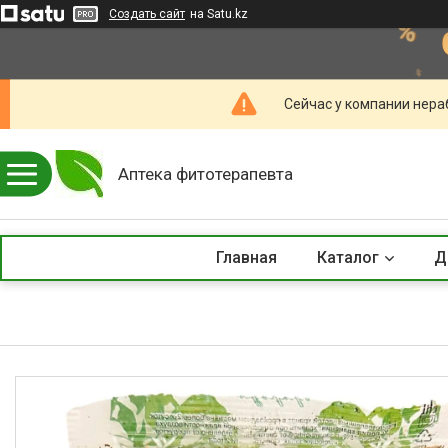
Создать сайт
на Satu.kz
Сейчас у компании нераб
Аптека фитотерапевта
Главная
Каталог
Д