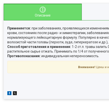
Описание
Применяется:
при заболеваниях, проявляющихся изменениями
крови, состояниях после радио- и химиотерапии, заболеваниях
нормализующего лейкоцитарную формулу. Популярно в качест
волосистой части головы (перхоти, зуде, гиперкератозе и др.
Способ приготовления и применения:
1-2 ст.л. травы залить
растительное сырье отжать. Принимать по 1/4 от полученного
Противопоказания:
индивидуальная непереносимость.
Внимание!
Цены и н