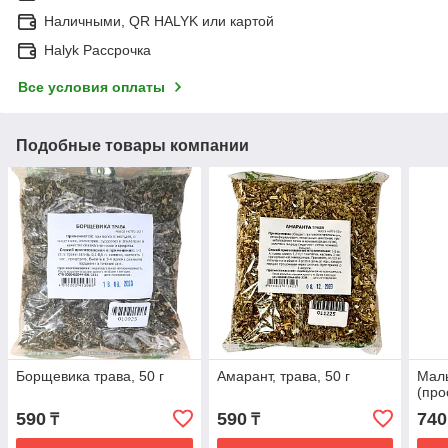
Наличными, QR HALYK или картой
Halyk Рассрочка
Все условия оплаты
Подобные товары компании
Борщевика трава, 50 г
Амарант, трава, 50 г
Мал
(про
590
590
740
₸
₸