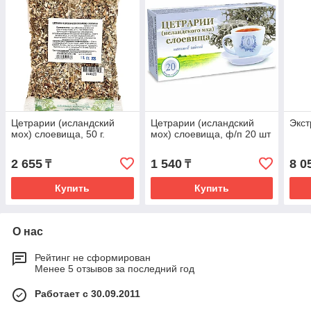
Цетрарии (исландский
Цетрарии (исландский
Экст
мох) слоевища, 50 г.
мох) слоевища, ф/п 20 шт
2 655
1 540
8 0
₸
₸
Купить
Купить
О нас
Рейтинг не сформирован
Менее 5 отзывов за последний год
Работает с 30.09.2011