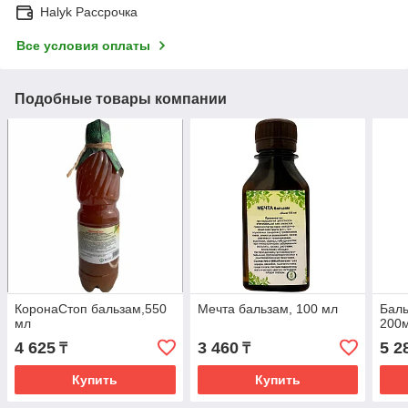
Halyk Рассрочка
Все условия оплаты
Подобные товары компании
КоронаСтоп бальзам,550
Мечта бальзам, 100 мл
Баль
мл
200
4 625
3 460
5 2
₸
₸
Купить
Купить