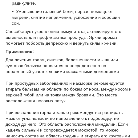
радикулите.
Уменьшение головной боли, первая помощь от
мигрени, снятие напряжения, успокоение и хороший
сон.
Способствует укреплению иммунитета, активизирует его
активность для профилактики простуды. Яркий аромат
помогает побороть депрессию и вернуть силы к жизни.
Применение:
Для лечения травм, синяков, болезненности мышц или
суставов бальзам наносится непосредственно на
пораженный участок легкими массажными движениями.
При простудных заболеваниях и насморке рекомендуется
втирать бальзам на области по бокам от носа, между носом и
верхней губой или на точку между бровями. Это места
расположения носовых пазух.
При воспалении горла и кашле рекомендуется растирать
мазь от угла челюсти по направлению к подбородку, не
доходя до него. Это область расположения миндалин. Если
кашель сильный и сопровождается мокротой, то можно
наносить состав на область грудины и втирать его круговыми