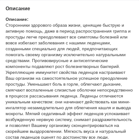
Описание
Описание:
Сторонники здорового образа жизни, ценящие быструю и
активную помощь, даже в период распространения гриппа и
простуды легче преодолевают все симптомы болезней или
вовсе избегают заболевания с нашими леденцами,
созданными специально для людей, предпочитающих
помогать своему организму исключительно натуральными
средствами. Противовирусные и антисептические
компоненты подавляют рост болезнетворных бактерий.
Укрепляющие иммунитет свойства леденцов настраивают
Ваш организм на самостоятельное успешное преодоление
простуды. Уменьшают боль в горле, облегчают дыхание,
смягчают воспаленные слизистые оболочки непосредственно
в процессе рассасывания леденца. Леденцы отличаются
уникальным качеством: они начинают действовать как мини-
ингалятор незамедлительно для облегчения кашля и вывода
мокроты. Мягкий седативный эффект леденцов успокаивает
возбужденную нервную систему, снимает раздражительность
и позволяет Вашему организму сконцентрироваться на
скорейшем выздоровлении. Мягкость вкуса и натуральный
состав леденцов оценят по достоинству все люди,