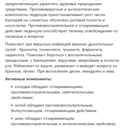
предпочитающие укреплять здоровье природными
средствами. Противовирусные и антисептические
компоненты леденцов приостанавливают рост числа
бактерий на слизистых оболочках ротовой полости и
носоглотки. Противовоспалительное и отхаркивающее
действие леденцов способствует легкому освобождению от
насморка и мокроты.
Помогают при вирусных инфекций верхних дыхательных
путей - бронхита, тонзиллита, трахеита, фарингита,
ларингита. Помогают бороться с воспалительными
процессами, с бактериями, вирусами, микробами в полости
рта. Избавляют от кашля, разжижают и выводят мокроту из
бронхов, лёгких. При воспаление десен, миндален и зева.
Активные компоненты:
солодка обладает отхаркивающими,
противовоспалительными, смягчительными
свойствами;
алтей обладает противовоспалительным,
болеутоляющем, отхаркивающим действием;
анис обладает отхаркивающим,
противовоспалительным и антисептическим свойством;