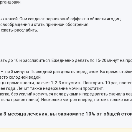
рганцовки.
утых кожей. Они создают парниковый эффект в области ягодиц.
овообращения и стать причиной обострения.
– сжать-расслабить.
тать до 10 и расслабиться. Ежедневно делать по 15-20 минут на п
 – по 3 минуты. Последний раз делать перед сном. Во время стойки
есто холодной водой.
ы промежности, на счет 1-2-3 отпустить. Повторять 10 раз, пост
нее года. Лечит также недержание мочи и простатит.
егка, без усилий коснуться пола руками и передвигать сначала ле
реть на правое плечо). Несколько метров вперёд, потом столько ж
на 3 месяца лечения, вы экономите 10% от общей сто