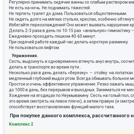
Регулярно принимать сидячие ванны со слабым раствором ма
Не есть на ночь. Не поднимать тяжестей.
Не терпеть туалет до дома. Пользоваться общественными.
Не сидеть долго на мягких стульях, креслах, особенно обтян
Избегайте переохлаждения! Оно может вызвать нарушение кр
Делать 2-3 раза в день по 10-15 раз «анальную» гимнастику 
Ежедневно проходить пешком 40-60 минут.
При сидячей работе каждый час делать короткую разминку.
Не пользоваться лифтом.
Упражнения.
Сесть, выдохнуть и одновременно втянуть анус внутрь, сосчи
делать в транспорте во время пути…
Несколько раз в день делать «березку» – стойку на лопатках
медленный глубокий выдох ртом. Всегда обмывать больное м
Простое и очень эффективное упражнение. Резко зажать мышц
до 1000 в день, без перерывов и выходных. Заниматься не ме
Хождение на ягодицах по Неумывакину. Сесть на голый пол, сл
это время смотреть на левое плечо), а затем правую (и смот
способствует восстановлению функций малого таза.
При покупке данного комплекса, рассчитанного 
Комплекс 2