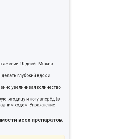
ротяжении 10 дней. Можно
 делать глубокий вдох и
епенно увеличивая количество
вую ягодицу и ногу вперёд (в
е задним ходом. Упражнение
имости всех препаратов.