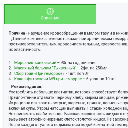
Описание
Причина
- нарушение кровообращения в малом тазу и в нижни
Данный комплекс лечения показан при хроническом геморрое
противовоспалительным, кровоочистительным, кровоостанав
их эластичность.
1.
Морозник кавказский
– 90г на год лечения.
2.
Масляный бальзам "Тыквенный"
– 2фл. по 250мл
3.
Сбор трав «При геморрое»
- 1шт. по 90г
4.
Какао-фитосвечи №9 при геморрое
– 6 упак. по 10шт.
Рекомендации.
Употреблять побольше клетчатки, которая способствует боле
Предпочтение отдавать черному хлебу, сырым овощам, ряженк
Из рациона исключить острые, жареные, пряные, копченые про
включая супы. Утром натощак выпивать 1 стакан холодной во
Не принимать слабительное. Высокая кислотность жидкого ст
вызывает атрофию нервных клеток толстой кишки. Не засижива
После каждого туалета подмываться водой комнатной темпер