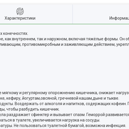
Характеристики
Информац
х конечностях.
, как внутреннем, так и наружном, включая тяжёлые формы. Он 
ливающим, противомикробным и заживляющим действием, укрепля
е мягкому и регулярному опорожнению кишечника, снижает нагруз
е, кефиру, йогуртам,овсяной, гречневой кашам,дыне и тыкве.
дукты. Воздержать от алкоголя и напитков, содержащих кофеин. П
ды, чтобы разбудить кишечник.
ула раздражает сфинктер и вызывает спазм. Геморрой развиваетс
ться в туалете, увеличивается нагрузка на сосуды.
атуры. Не пользоваться туалетной бумагой, возможна инфекция.