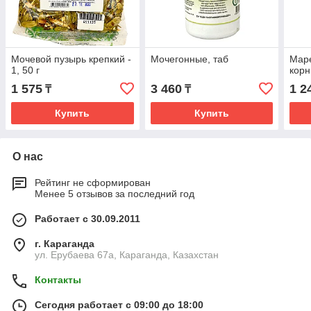
Мочевой пузырь крепкий -
Мочегонные, таб
Мар
1, 50 г
корн
1 575
3 460
1 2
₸
₸
Купить
Купить
О нас
Рейтинг не сформирован
Менее 5 отзывов за последний год
Работает с 30.09.2011
г. Караганда
ул. Ерубаева 67а, Караганда, Казахстан
Контакты
Сегодня работает с 09:00 до 18:00