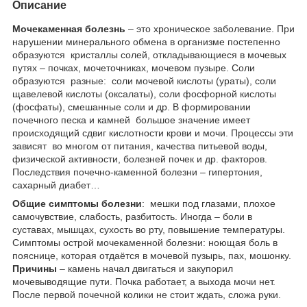
Описание
Мочекаменная болезнь
– это хроническое заболевание. При
нарушении минерального обмена в организме постепенно
образуются кристаллы солей, откладывающиеся в мочевых
путях – почках, мочеточниках, мочевом пузыре. Соли
образуются разные: соли мочевой кислоты (ураты), соли
щавелевой кислоты (оксалаты), соли фосфорной кислоты
(фосфаты), смешанные соли и др. В формировании
почечного песка и камней большое значение имеет
происходящий сдвиг кислотности крови и мочи. Процессы эти
зависят во многом от питания, качества питьевой воды,
физической активности, болезней почек и др. факторов.
Последствия почечно-каменной болезни – гипертония,
сахарный диабет…
Общие симптомы болезни
: мешки под глазами, плохое
самочувствие, слабость, разбитость. Иногда – боли в
суставах, мышцах, сухость во рту, повышение температуры.
Симптомы острой мочекаменной болезни: ноющая боль в
пояснице, которая отдаётся в мочевой пузырь, пах, мошонку.
Причины
– камень начал двигаться и закупорил
мочевыводящие пути. Почка работает, а выхода мочи нет.
После первой почечной колики не стоит ждать, сложа руки.