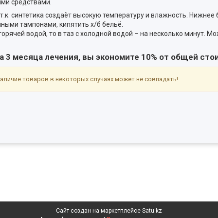
ыми средствами.
.к. синтетика создаёт высокую температуру и влажность. Нижнее 
ными тампонами, кипятить х/б бельё.
орячей водой, то в таз с холодной водой – на несколько минут. М
на 3 месяца лечения, вы экономите 10% от общей сто
аличие товаров в некоторых случаях может не совпадать!
Сайт создан на маркетплейсе
Satu.kz