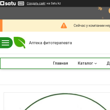
Создать сайт
на Satu.kz
Сейчас у компании не
Аптека фитотерапевта
Главная
Каталог
Д