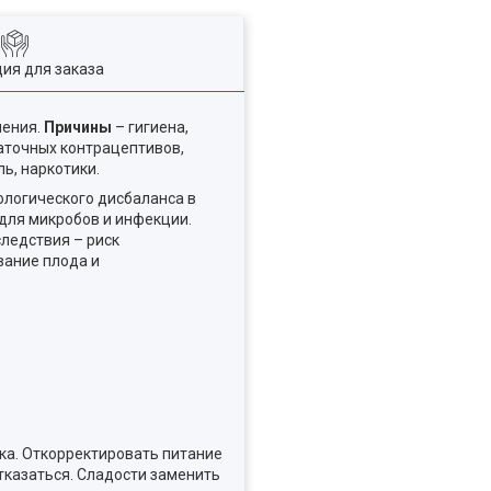
ия для заказа
ления.
Причины
– гигиена,
аточных контрацептивов,
ь, наркотики.
ологического дисбаланса в
для микробов и инфекции.
следствия – риск
вание плода и
ка. Откорректировать питание
отказаться. Сладости заменить