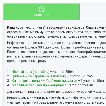
Описание
Кандидоз (молочница)
заболевание грибковое.
Симптомы
–
стресс, снижение иммунитета, прием антибиотиков, антибак
ежедневных прокладок, тампонов, использование мыла, гелей 
Инфекцию надо лечить, есть опасность проникновения её да
организме. Болеют 30% женщин. Норма – преобладание во вл
Болезнь возникает тогда, когда место лактобактерий занима
воспалительных заболеваний мочеполовой сферы, тяжелых б
преждевременные роды.
1.
Чёрный орех (настойка)
– 4фл. по 250мл.
2.
Грибок минус (травяные таблетки)
- 7 шт по 120 таб.
3.
Какао-фитосвечи №4 Грибково-вирусные
– 6 упак. по 10шт
4.
Масляный бальзам при кандидозе
- 3 фл. по 250 мл
Для женщин при вагинальном использовании свечей желатель
Виновником молочницы может быть и дисбактериоз кишечник
– лучше перейти на раздельное, это очень важно. Есть немног