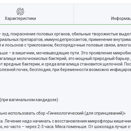
Характеристики
Информац
 зуд, покраснение половых органов, обильные творожистые выде
териальных препаратов, иммунодепрессантов, применение внутрим
и лосьонов с триклозаном, беспорядочные половые связи, алкогол
льше – в кишечник, мочевыводящие пути. Это проявление микроби
агалище молочнокислых бактерий, это мощный природный барьер 
ют вредные бактерии, и среда влагалища становится щелочной. По
олезней почек, бесплодия, при беременности возможно инфициро
. (при вагинальном кандидозе)
но использовать сбор «Гинекологический (для спринцеваний)»
а. Лечение надо начинать с восстановления микрофлоры кишечни
о, но часто – через 2-3 часа. Мяса поменьше. От шоколада лучше 