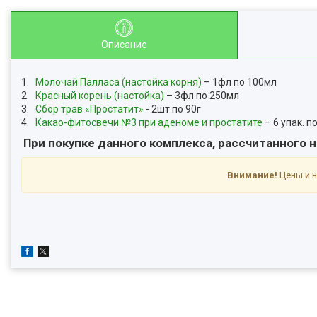
Описание
1.
Молочай Палласа (настойка корня)
– 1фл по 100мл
2.
Красный корень (настойка)
– 3фл по 250мл
3.
Сбор трав «Простатит»
- 2шт по 90г
4.
Какао-фитосвечи №3 при аденоме и простатите
– 6 упак. п
При покупке данного комплекса, рассчитанного 
Внимание!
Цены и н