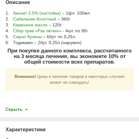
Описание
1.
Аконит 2,5% (настойка)
– 1фл. 100мл
2.
Сабельник болотный
– 360г.
3.
Каменное масло
– 120г.
4.
Сбор трав «Рак лёгких»
- 4шт. по 90г.
5.
Сироп бузины
– 6бут. по 0,25л.
6. Тодикамп – 2бут. 0,25л (наружно)
При покупке данного комплекса, рассчитанного
на 3 месяца лечения, вы экономите 10% от
общей стоимости всех препаратов.
Внимание!
Цены и наличие товаров в некоторых случаях
может не совпадать!
Скрыть
Характеристики