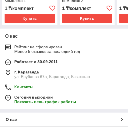
Комплекс 1
Комплекс 2
1
1
1
₸/комплект
₸/комплект
₸/
Купить
Купить
О нас
Рейтинг не сформирован
Менее 5 отзывов за последний год
Работает с 30.09.2011
г. Караганда
ул. Ерубаева 67а, Караганда, Казахстан
Контакты
Сегодня выходной
Показать весь график работы
О нас