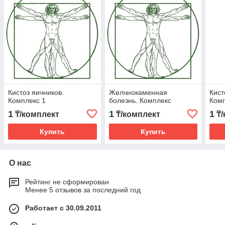
Кистоз яичников.
Желчнокаменная
Кист
Комплекс 1
болезнь. Комплекс
Комп
1
1
1
₸/комплект
₸/комплект
₸/
Купить
Купить
О нас
Рейтинг не сформирован
Менее 5 отзывов за последний год
Работает с 30.09.2011