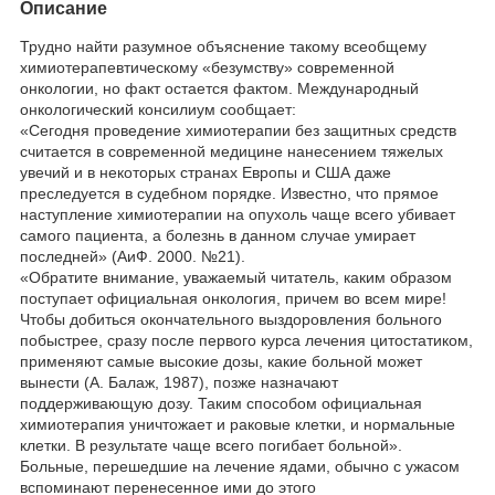
Описание
Трудно найти разумное объяснение такому всеобщему
химиотерапевтическому «безумству» современной
онкологии, но факт остается фактом. Международный
онкологический консилиум сообщает:
«Сегодня проведение химиотерапии без защитных средств
считается в современной медицине нанесением тяжелых
увечий и в некоторых странах Европы и США даже
преследуется в судебном порядке. Известно, что прямое
наступление химиотерапии на опухоль чаще всего убивает
самого пациента, а болезнь в данном случае умирает
последней» (АиФ. 2000. №21).
«Обратите внимание, уважаемый читатель, каким образом
поступает официальная онкология, причем во всем мире!
Чтобы добиться окончательного выздоровления больного
побыстрее, сразу после первого курса лечения цитостатиком,
применяют самые высокие дозы, какие больной может
вынести (А. Балаж, 1987), позже назначают
поддерживающую дозу. Таким способом официальная
химиотерапия уничтожает и раковые клетки, и нормальные
клетки. В результате чаще всего погибает больной».
Больные, перешедшие на лечение ядами, обычно с ужасом
вспоминают перенесенное ими до этого