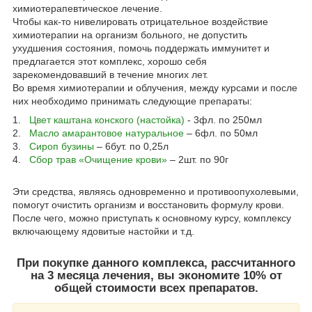
химиотерапевтическое лечение.
Чтобы как-то нивелировать отрицательное воздействие
химиотерапии на организм больного, не допустить
ухудшения состояния, помочь поддержать иммунитет и
предлагается этот комплекс, хорошо себя
зарекомендовавший в течение многих лет.
Во время химиотерапии и облучения, между курсами и после
них необходимо принимать следующие препараты:
1.
Цвет каштана конского (настойка)
- 3фл. по 250мл
2.
Масло амарантовое натуральное
– 6фл. по 50мл
3.
Сироп бузины
– 6бут. по 0,25л
4.
Сбор трав «Очищение крови»
– 2шт. по 90г
Эти средства, являясь одновременно и противоопухолевыми,
помогут очистить организм и восстановить формулу крови.
После чего, можно приступать к основному курсу, комплексу
включающему ядовитые настойки и т.д.
При покупке данного комплекса, рассчитанного
на 3 месяца лечения, вы экономите 10% от
общей стоимости всех препаратов.