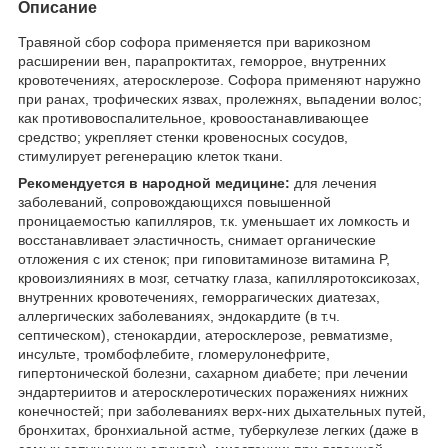
Описание
Травяной сбор софора применяется при варикозном
расширении вен, парапроктитах, геморрое, внутренних
кровотечениях, атеросклерозе. Софора применяют наружно
при ранах, трофических язвах, пролежнях, вьпадении волос;
как противовоспалительное, кровоостанавливающее
средство; укрепляет стенки кровеносных сосудов,
стимулирует регенерацию клеток ткани.
Рекомендуется в народной медицине:
для лечения
заболеваний, сопровождающихся повышенной
проницаемостью капилляров, т.к. уменьшает их ломкость и
восстанавливает эластичность, снимает органические
отложения с их стенок; при гиповитаминозе витамина P,
кровоизлияниях в мозг, сетчатку глаза, капилляротоксикозах,
внутренних кровотечениях, геморрагических диатезах,
аллергических заболеваниях, эндокардите (в т.ч.
септическом), стенокардии, атеросклерозе, ревматизме,
инсульте, тромбофлебите, гломерулонефрите,
гипертонической болезни, сахарном диабете; при лечении
эндартериитов и атеросклеротических поражениях нижних
конечностей; при заболеваниях верх-них дыхательных путей,
бронхитах, бронхиальной астме, туберкулезе легких (даже в