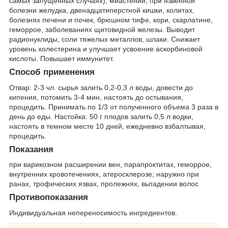
самых запущенных случаях), миастении; при язвенной
болезни желудка, двенадцатиперстной кишки, колитах,
болезнях печени и почек, брюшном тифе, кори, скарлатине,
геморрое, заболеваниях щитовидной железы. Выводит
радионуклиды, соли тяжелых металлов, шлаки. Снижает
уровень холестерина и улучшает усвоение аскорбиновой
кислоты. Повышает иммунитет.
Способ применения
Отвар: 2-3 чл. сырья залить 0,2-0,3 л воды, довести до
кипения, потомить 3-4 мин, настоять до остывания,
процедить. Принимать по 1/3 от полученного объема 3 раза в
день до еды. Настойка: 50 г плодов залить 0,5 л водки,
настоять в темном месте 10 дней, ежедневно взбалтывая,
процедить.
Показания
при варикозном расширении вен, парапроктитах, геморрое,
внутренних кровотечениях, атеросклерозе; наружно при
ранах, трофических язвах, пролежнях, вьпадении волос
Противопоказания
Индивидуальная непереносимость ингредиентов.