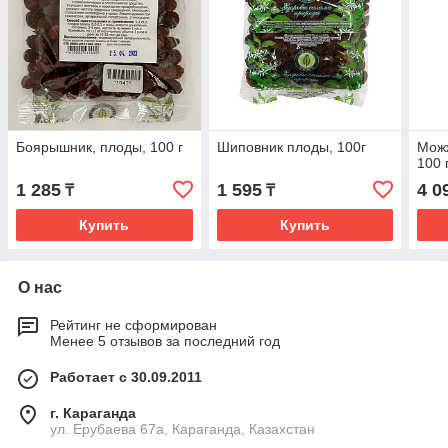
Боярышник, плоды, 100 г
Шиповник плоды, 100г
Можж
100 
1 285
1 595
4 0
₸
₸
Купить
Купить
О нас
Рейтинг не сформирован
Менее 5 отзывов за последний год
Работает с 30.09.2011
г. Караганда
ул. Ерубаева 67а, Караганда, Казахстан