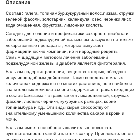
Описание
Состав:
галега, топинамбур,кукурузный волос,пижма, стручки
зелёной фасоли, золотарник, календула, овёс, черники лист,
вода очищенная, фруктоза, лимонная кислота.
Сегодня для лечения и профилактики сахарного диабета и
заболеваний поджелудочной железы используются не только
лекарственные препараты , которые выпускает
фармацевтические компании, но и народные рецепты.
Самым щадящим методом лечения заболеваний
поджелудочной железы и диабета является фитотерапия.
Бальзам содержит растения, вещества которых, обладают
инсулиноподобным действием. Такие вещества в малых
количествах содержатся во многих растениях, но в наиболее
значительных количествах они содержатся в травах входящих
в состав бальзама - в траве галеги лекарственной, стручках
фасоли, листьях черники, кукурузных рыльцах, корне
топинамбура и т.д.. Эти виды сырья способствуют
значительному уменьшению количества сахара в крови и
моче.
Бальзам имеет способность значительно повышать
чувствительность тканей и клеток к сахару. Привлекателен он
прежде всего тем, что не вызывает резких перепадов уровня