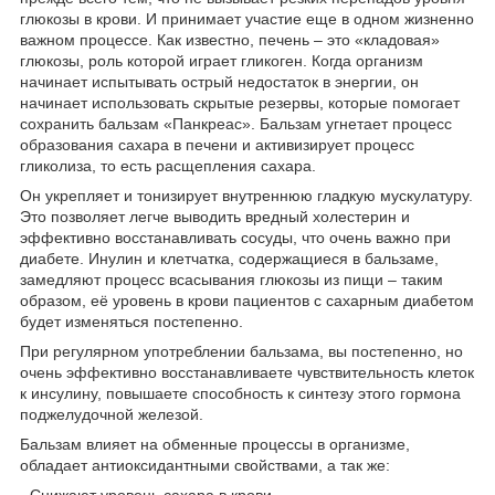
глюкозы в крови. И принимает участие еще в одном жизненно
важном процессе. Как известно, печень – это «кладовая»
глюкозы, роль которой играет гликоген. Когда организм
начинает испытывать острый недостаток в энергии, он
начинает использовать скрытые резервы, которые помогает
сохранить бальзам «Панкреас». Бальзам угнетает процесс
образования сахара в печени и активизирует процесс
гликолиза, то есть расщепления сахара.
Он укрепляет и тонизирует внутреннюю гладкую мускулатуру.
Это позволяет легче выводить вредный холестерин и
эффективно восстанавливать сосуды, что очень важно при
диабете. Инулин и клетчатка, содержащиеся в бальзаме,
замедляют процесс всасывания глюкозы из пищи – таким
образом, её уровень в крови пациентов с сахарным диабетом
будет изменяться постепенно.
При регулярном употреблении бальзама, вы постепенно, но
очень эффективно восстанавливаете чувствительность клеток
к инсулину, повышаете способность к синтезу этого гормона
поджелудочной железой.
Бальзам влияет на обменные процессы в организме,
обладает антиоксидантными свойствами, а так же:
- Снижают уровень сахара в крови.