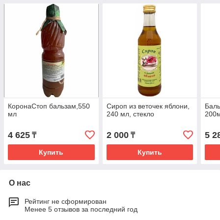
КоронаСтоп бальзам,550
Сироп из веточек яблони,
Баль
мл
240 мл, стекло
200
4 625
2 000
5 2
₸
₸
Купить
Купить
О нас
Рейтинг не сформирован
Менее 5 отзывов за последний год