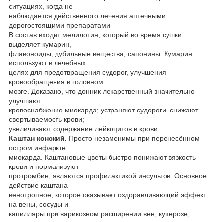
ситуациях, когда не
наблюдается действенного лечения аптечными
дорогостоящими препаратами.
В состав входит мелилотин, который во время сушки
выделяет кумарин,
флавоноиды, дубильные вещества, сапонины. Кумарин
используют в лечебных
целях для предотвращения судорог, улучшения
кровообращения в головном
мозге. Доказано, что донник лекарственный значительно
улучшают
кровоснабжение миокарда; устраняют судороги; снижают
свертываемость крови;
увеличивают содержание лейкоцитов в крови.
Каштан конский.
Просто незаменимы при перенесённом
остром инфаркте
миокарда. Каштановые цветы быстро понижают вязкость
крови и нормализуют
протромбин, являются профилактикой инсультов. Основное
действие каштана —
венотропное, которое оказывает оздоравливающий эффект
на вены, сосуды и
капилляры при варикозном расширении вен, куперозе,