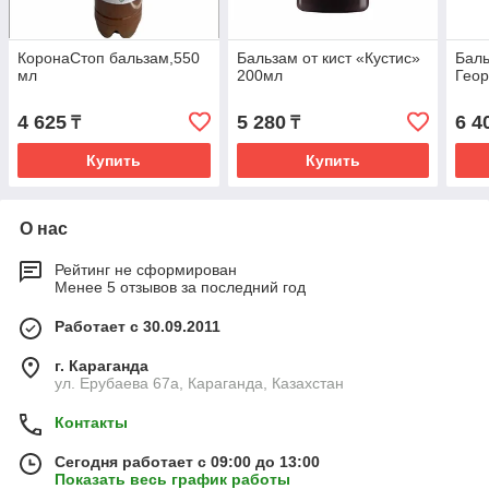
КоронаСтоп бальзам,550
Бальзам от кист «Кустис»
Баль
мл
200мл
Геор
4 625
5 280
6 4
₸
₸
Купить
Купить
О нас
Рейтинг не сформирован
Менее 5 отзывов за последний год
Работает с 30.09.2011
г. Караганда
ул. Ерубаева 67а, Караганда, Казахстан
Контакты
Сегодня работает с 09:00 до 13:00
Показать весь график работы