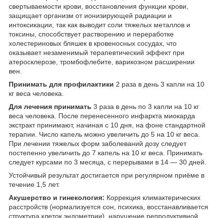
свертываемости крови, восстановления функции крови,
защищает организм от ионизирующей радиации и
интоксикации, так как выводит соли тяжелых металлов и
токсины, способствует растворению и переработке
холестериновых бляшек в кровеносных сосудах, что
оказывает незаменимый терапевтический эффект при
атеросклерозе, тромбофлебите, варикозном расширении
вен.
Принимать для профилактики
2 раза в день 3 капли на 10
кг веса человека.
Для лечения принимать
3 раза в день по 3 капли на 10 кг
веса человека. После перенесенного инфаркта миокарда
экстракт принимают, начиная с 10 дня, на фоне стандартной
терапии. Число капель можно увеличить до 5 на 10 кг веса.
При лечении тяжелых форм заболеваний дозу следует
постепенно увеличить до 7 капель на 10 кг веса. Принимать
следует курсами по 3 месяца, с перерывами в 14 — 30 дней.
Устойчивый результат достигается при регулярном приёме в
течение 1,5 лет.
Акушерство и гинекология:
Коррекция климактерических
расстройств (нормализуется сон, психика, восстанавливается
структура клеток эндометрии), нарушение репродуктивной