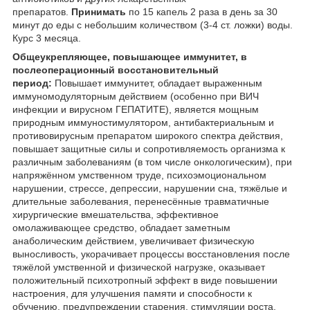
препаратов.
Принимать
по 15 капель 2 раза в день за 30
минут до еды с небольшим количеством (3-4 ст. ложки) воды.
Курс 3 месяца.
Общеукрепляющее, повышающее иммунитет, в
послеоперационный восстановитель
ный
период:
Повышает иммунитет, обладает выраженным
иммуномодуляторным действием (особенно при ВИЧ
инфекции и вирусном ГЕПАТИТЕ), является мощным
природным иммуностимулятором, антибактериальным и
противовирусным препаратом широкого спектра действия,
повышает защитные силы и сопротивляемость организма к
различным заболеваниям (в том числе онкологическим), при
напряжённом умственном труде, психоэмоциональном
нарушении, стрессе, депрессии, нарушении сна, тяжёлые и
длительные заболевания, перенесённые травматичные
хирургические вмешательства, эффективное
омолаживающее средство, обладает заметным
анаболическим действием, увеличивает физическую
выносливость, укорачивает процессы восстановления после
тяжёлой умственной и физической нагрузке, оказывает
положительный психотропный эффект в виде повышении
настроения, для улучшения памяти и способности к
обучению, предупреждении старения. стимуляции роста,