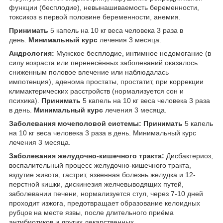
функции (бесплодие), невынашиваемость беременности,
токсикоз в первой половине беременности, анемия.
Принимать
5 капель на 10 кг веса человека 3 раза в
день.
Минимальный курс
лечения 3 месяца.
Андрология:
Мужское бесплодие, интимное недомогание (в
силу возраста или перенесённых заболеваний оказалось
сниженным половое влечение или наблюдалась
импотенция), аденома простаты, простатит, при коррекции
климактерических расстройств (нормализуется сон и
психика).
Принимать
5 капель на 10 кг веса человека 3 раза
в день.
Минимальный курс
лечения 3 месяца.
Заболевания мочеполовой системы: Принимать
5 капель
на 10 кг веса человека 3 раза в день. Минимальный курс
лечения 3 месяца.
Заболевания желудочно-кишечного тракта:
Дисбактериоз,
воспалительный процесс желудочно-кишечного тракта,
вздутие живота, гастрит, язвенная болезнь желудка и 12-
перстной кишки, дискинезия желчевыводящих путей,
заболевании печени, нормализуется стул, через 7-10 дней
проходит изжога, предотвращает образование келоидных
рубцов на месте язвы, после длительного приёма
антибиотиков и других лекарственных