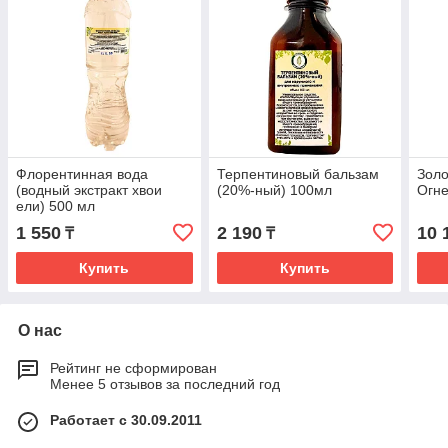
Флорентинная вода
Терпентиновый бальзам
Зол
(водный экстракт хвои
(20%-ный) 100мл
Огне
ели) 500 мл
1 550
2 190
10 
₸
₸
Купить
Купить
О нас
Рейтинг не сформирован
Менее 5 отзывов за последний год
Работает с 30.09.2011