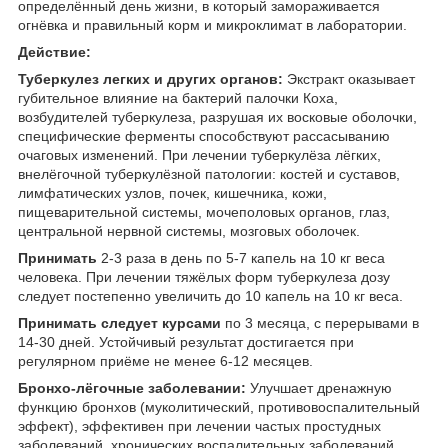
определённый день жизни, в который замораживается
огнёвка и правильный корм и микроклимат в лаборатории.
Действие:
Туберкулез легких и других органов:
Экстракт оказывает
губительное влияние на бактерий палочки Коха,
возбудителей туберкулеза, разрушая их восковые оболочки,
специфические ферменты способствуют рассасыванию
очаговых изменений. При лечении туберкулёза лёгких,
внелёгочной туберкулёзной патологии: костей и суставов,
лимфатических узлов, почек, кишечника, кожи,
пищеварительной системы, мочеполовых органов, глаз,
центральной нервной системы, мозговых оболочек.
Принимать
2-3 раза в день по 5-7 капель на 10 кг веса
человека. При лечении тяжёлых форм туберкулеза дозу
следует постепенно увеличить до 10 капель на 10 кг веса.
Принимать следует курсами
по 3 месяца, с перерывами в
14-30 дней. Устойчивый результат достигается при
регулярном приёме не менее 6-12 месяцев.
Бронхо-лёгочные заболевании:
Улучшает дренажную
функцию бронхов (муколитический, противовоспалительный
эффект), эффективен при лечении частых простудных
заболеваний, хронических воспалительных заболеваний