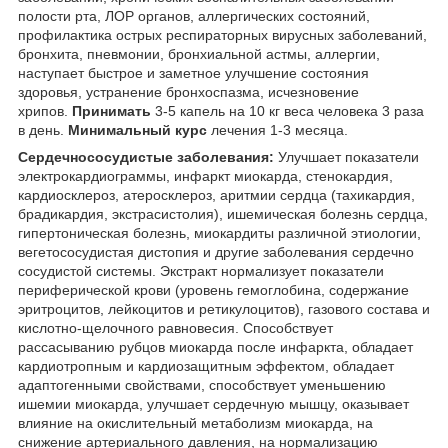
полости рта, ЛОР органов, аллергических состояний,
профилактика острых респираторных вирусных заболеваний,
бронхита, пневмонии, бронхиальной астмы, аллергии,
наступает быстрое и заметное улучшение состояния
здоровья, устранение бронхоспазма, исчезновение
хрипов.
Принимать
3-5 капель на 10 кг веса человека 3 раза
в день.
Минимальный курс
лечения 1-3 месяца.
Сердечнососудистые заболевания:
Улучшает показатели
электрокардиограммы, инфаркт миокарда, стенокардия,
кардиосклероз, атеросклероз, аритмии сердца (тахикардия,
брадикардия, экстрасистолия), ишемическая болезнь сердца,
гипертоническая болезнь, миокардиты различной этиологии,
вегетососудистая дистопия и другие заболевания сердечно
сосудистой системы. Экстракт нормализует показатели
периферической крови (уровень гемоглобина, содержание
эритроцитов, лейкоцитов и ретикулоцитов), газового состава и
кислотно-щелочного равновесия. Способствует
рассасыванию рубцов миокарда после инфаркта, обладает
кардиотропным и кардиозащитным эффектом, обладает
адаптогенными свойствами, способствует уменьшению
ишемии миокарда, улучшает сердечную мышцу, оказывает
влияние на окислительный метаболизм миокарда, на
снижение артериального давления, на нормализацию