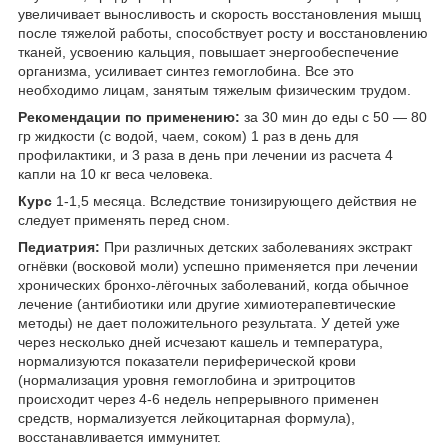
увеличивает выносливость и скорость восстановления мышц
после тяжелой работы, способствует росту и восстановлению
тканей, усвоению кальция, повышает энергообеспечение
организма, усиливает синтез гемоглобина. Все это
необходимо лицам, занятым тяжелым физическим трудом.
Рекомендации по применению:
за 30 мин до еды с 50 — 80
гр жидкости (с водой, чаем, соком) 1 раз в день для
профилактики, и 3 раза в день при лечении из расчета 4
капли на 10 кг веса человека.
Курс
1-1,5 месяца. Вследствие тонизирующего действия не
следует применять перед сном.
Педиатрия:
При различных детских заболеваниях экстракт
огнёвки (восковой моли) успешно применяется при лечении
хронических бронхо-лёгочных заболеваний, когда обычное
лечение (антибиотики или другие химиотерапевтические
методы) не дает положительного результата. У детей уже
через несколько дней исчезают кашель и температура,
нормализуются показатели периферической крови
(нормализация уровня гемоглобина и эритроцитов
происходит через 4-6 недель непрерывного применен
средств, нормализуется лейкоцитарная формула),
восстанавливается иммунитет.