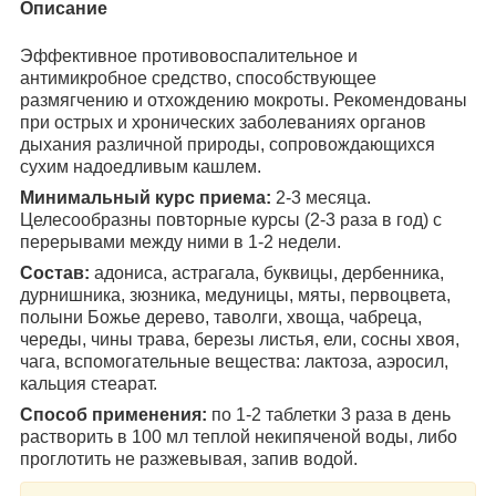
Описание
Эффективное противовоспалительное и
антимикробное средство, способствующее
размягчению и отхождению мокроты. Рекомендованы
при острых и хронических заболеваниях органов
дыхания различной природы, сопровождающихся
сухим надоедливым кашлем.
Минимальный курс приема:
2-3 месяца.
Целесообразны повторные курсы (2-3 раза в год) с
перерывами между ними в 1-2 недели.
Состав:
адониса, астрагала, буквицы, дербенника,
дурнишника, зюзника, медуницы, мяты, первоцвета,
полыни Божье дерево, таволги, хвоща, чабреца,
череды, чины трава, березы листья, ели, сосны хвоя,
чага, вспомогательные вещества: лактоза, аэросил,
кальция стеарат.
Способ применения:
по 1-2 таблетки 3 раза в день
растворить в 100 мл теплой некипяченой воды, либо
проглотить не разжевывая, запив водой.