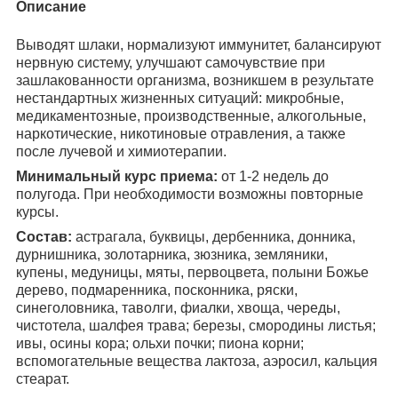
Описание
Выводят шлаки, нормализуют иммунитет, балансируют
нервную систему, улучшают самочувствие при
зашлакованности организма, возникшем в результате
нестандартных жизненных ситуаций: микробные,
медикаментозные, производственные, алкогольные,
наркотические, никотиновые отравления, а также
после лучевой и химиотерапии.
Минимальный курс приема:
от 1-2 недель до
полугода. При необходимости возможны повторные
курсы.
Состав:
астрагала, буквицы, дербенника, донника,
дурнишника, золотарника, зюзника, земляники,
купены, медуницы, мяты, первоцвета, полыни Божье
дерево, подмаренника, посконника, ряски,
синеголовника, таволги, фиалки, хвоща, череды,
чистотела, шалфея трава; березы, смородины листья;
ивы, осины кора; ольхи почки; пиона корни;
вспомогательные вещества лактоза, аэросил, кальция
стеарат.