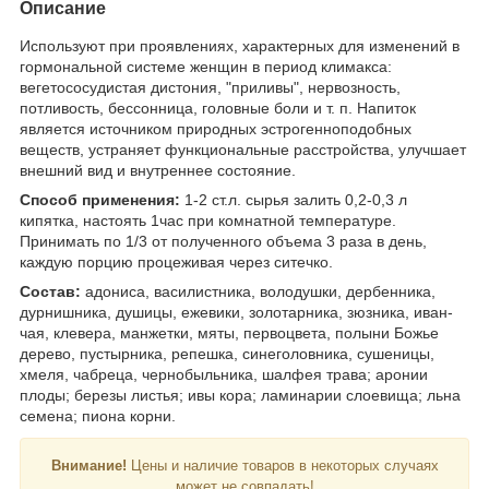
Описание
Используют при проявлениях, характерных для изменений в
гормональной системе женщин в период климакса:
вегетососудистая дистония, "приливы", нервозность,
потливость, бессонница, головные боли и т. п. Напиток
является источником природных эстрогенноподобных
веществ, устраняет функциональные расстройства, улучшает
внешний вид и внутреннее состояние.
Способ применения:
1-2 ст.л. сырья залить 0,2-0,3 л
кипятка, настоять 1час при комнатной температуре.
Принимать по 1/3 от полученного объема 3 раза в день,
каждую порцию процеживая через ситечко.
Состав:
адониса, василистника, володушки, дербенника,
дурнишника, душицы, ежевики, золотарника, зюзника, иван-
чая, клевера, манжетки, мяты, первоцвета, полыни Божье
дерево, пустырника, репешка, синеголовника, сушеницы,
хмеля, чабреца, чернобыльника, шалфея трава; аронии
плоды; березы листья; ивы кора; ламинарии слоевища; льна
семена; пиона корни.
Внимание!
Цены и наличие товаров в некоторых случаях
может не совпадать!