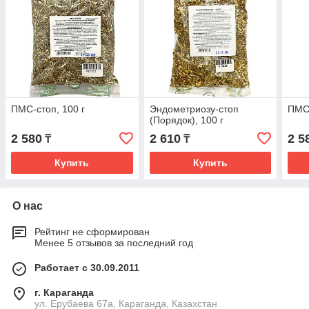
ПМС-стоп, 100 г
Эндометриозу-стоп
ПМС-
(Порядок), 100 г
2 580
2 610
2 5
₸
₸
Купить
Купить
О нас
Рейтинг не сформирован
Менее 5 отзывов за последний год
Работает с 30.09.2011
г. Караганда
ул. Ерубаева 67а, Караганда, Казахстан