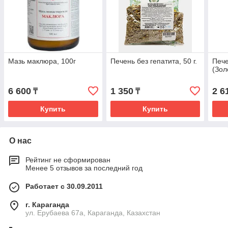
Мазь маклюра, 100г
Печень без гепатита, 50 г.
Пече
(Зол
6 600
1 350
2 6
₸
₸
Купить
Купить
О нас
Рейтинг не сформирован
Менее 5 отзывов за последний год
Работает с 30.09.2011
г. Караганда
ул. Ерубаева 67а, Караганда, Казахстан