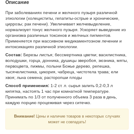
Описание
При заболеваниях печени и желчного пузыря различной
этиологии (холециститы, гепатиты-острые и хронические,
циррозы; рак печени). Увеличивает желчевыделение,
нормализует тонус желчного пузыря. Ускоряет выведение из
организма различных токсинов и желчных пигментов.
Применяется при массивном медикаментозном лечении и
интоксикациях различной этиологии.
Состав:
Березы листья; бессмертника цветки; василистника,
володушки, горца, донника, душицы зверобоя, зюзника, мяты,
первоцвета, пижмы, полыни Божье дерево, репешка,
тысячелистника, цикория, чабреца, чистотела трава; ели
хвоя; льна семена; расторопши плоды
Способ применения:
1-2 ст. л. сырья залить 0,2-0,3 л
кипятка, настоять 1 час при комнатной температуре.
Принимать по 1/3 от полученного объема 3 раза в день,
каждую порцию процеживая через ситечко.
Внимание!
Цены и наличие товаров в некоторых случаях
может не совпадать!