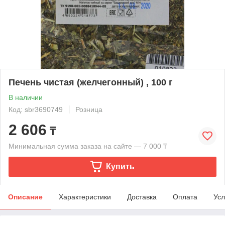
Печень чистая (желчегонный) , 100 г
В наличии
Код: sbr3690749
Розница
2 606
₸
Минимальная сумма заказа на сайте — 7 000 ₸
Купить
Описание
Характеристики
Доставка
Оплата
Усл