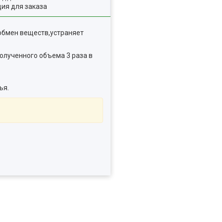
ия для заказа
,обмен веществ,устраняет
 полученного объема 3 раза в
ья.