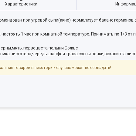
Характеристики
Информац
комендован при угревой сыпи(акне),нормализует баланс гормонов
ятка,настоять 1 час при комнатной температуре. Принимать по 1/3 от
церны,мяты,первоцвета,полыни Божье
ника,чистотела,череды,шалфея трава,сосны почки,эвкалипта лист
аличие товаров в некоторых случаях может не совпадать!