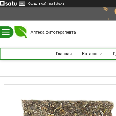
Создать сайт
на Satu.kz
Аптека фитотерапевта
Главная
Каталог
Д