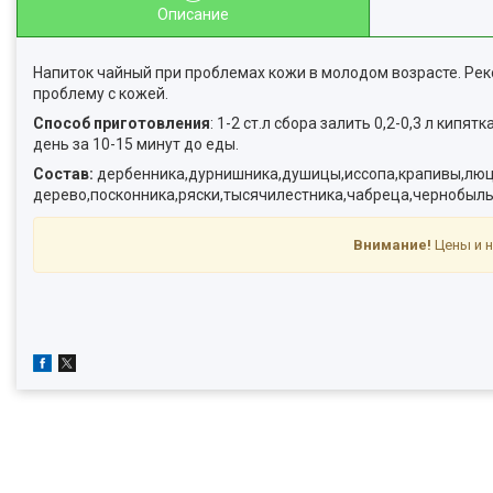
Описание
Напиток чайный при проблемах кожи в молодом возрасте. Ре
проблему с кожей.
Способ приготовления
: 1-2 ст.л сбора залить 0,2-0,3 л кип
день за 10-15 минут до еды.
Состав:
дербенника,дурнишника,душицы,иссопа,крапивы,лю
дерево,посконника,ряски,тысячилестника,чабреца,чернобыль
Внимание!
Цены и н