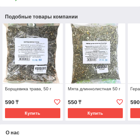
Подобные товары компании
Борщевика трава, 50 г
Мята длиннолистная 50 г
Гера
590
550
590
₸
₸
Купить
Купить
О нас