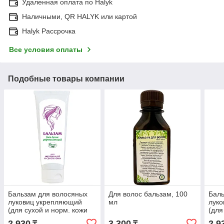
Удаленная оплата по Halyk
Наличными, QR HALYK или картой
Halyk Рассрочка
Все условия оплаты
Подобные товары компании
Бальзам для волосяных
Для волос бальзам, 100
Баль
луковиц укрепляющий
мл
лук
(для сухой и норм. кожи
(для
головы) , 60 г, туба
голов
2 930
3 300
2 9
₸
₸