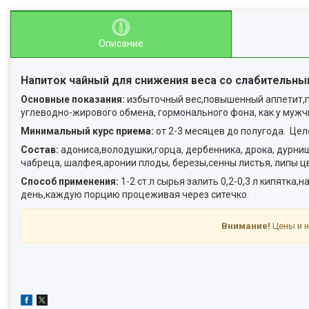
Описание
Напиток чайный для снижения веса со слабительн
Основные показания:
избыточный вес,повышенный аппетит,п
углеводно-жирового обмена, гормонального фона, как у мужч
Минимальный курс приема:
от 2-3 месяцев до полугода. Це
Состав:
адониса,володушки,горца, дербенника, дрока, дурниш
чабреца, шалфея,аронии плоды, березы,сенны листья, липы цв
Способ применения:
1-2 ст.л сырья залить 0,2-0,3 л кипятка
день,каждую порцию процеживая через ситечко.
Внимание!
Цены и н