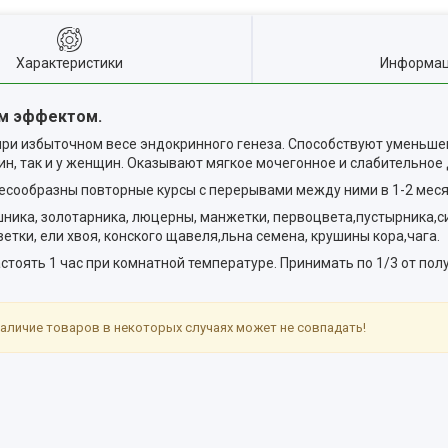
Характеристики
Информац
ым эффектом.
ри избыточном весе эндокринного генеза.
Способствуют уменьше
ин, так и у женщин. Оказывают мягкое мочегонное и слабительное 
лесообразны повторные курсы с перерывами между ними в 1-2 меся
ника, золотарника, люцерны, манжетки, первоцвета,пустырника,си
етки, ели хвоя, конского щавеля,льна семена, крушины кора,чага.
,настоять 1 час при комнатной температуре. Принимать по 1/3 от по
аличие товаров в некоторых случаях может не совпадать!