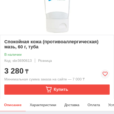
Спокойная кожа (противоаллергическая)
мазь, 60 г, туба
В наличии
Код: sbr3690613
Розница
3 280
₸
Минимальная сумма заказа на сайте — 7 000 ₸
Купить
Описание
Характеристики
Доставка
Оплата
Усл