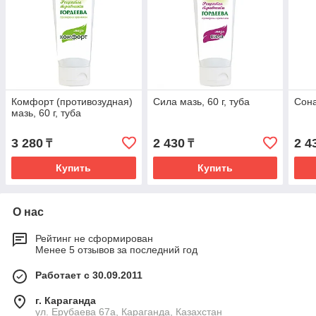
Комфорт (противозудная)
Сила мазь, 60 г, туба
Сона
мазь, 60 г, туба
3 280
2 430
2 4
₸
₸
Купить
Купить
О нас
Рейтинг не сформирован
Менее 5 отзывов за последний год
Работает с 30.09.2011
г. Караганда
ул. Ерубаева 67а, Караганда, Казахстан