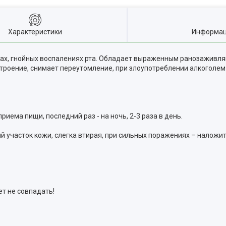
Характеристики
Информац
вах, гнойных воспалениях рта. Обладает выраженным ранозаживл
строение, снимает переутомление, при злоупотреблении алкоголем
о приема пищи, последний раз - на ночь, 2-3 раза в день.
 участок кожи, слегка втирая, при сильных поражениях – наложи
т не совпадать!