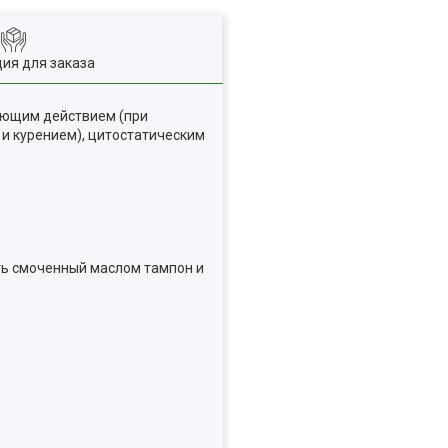
ия для заказа
яющим действием (при
 и курением), цитостатическим
ть смоченный маслом тампон и