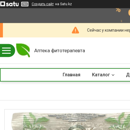
Создать сайт
на Satu.kz
Сейчас у компании не
Аптека фитотерапевта
Главная
Каталог
Д