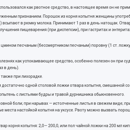
пользовался как рвотное средство, в настоящее время он не прим
луженным признанием. Порошок из корня копытня женщины употре
а) всыпают в рюмку молока. Принимают 1 раз в день натощак. Отва
лучшения пищеварения (при диспепсии), при гастритах и энтерита
цмином песчаным (бессмертником песчаным) поровну (1 ст. ложку 
езнях как успокаивающее средство, особенно полезен он при судор
з в день).
а также при лихорадке.
 достаточно одной столовой ложки отвара копытня, смешанной со
опытень с листьями будры и травой дурнишника обыкновенного.
ловной боли; при нарывах — истолченные листья в свежем виде; пр
ые места настойкой копытня на уксусе. Рвоту можно вызвать поро
ар корня копытня: 2,0— 200,0, или пол чайной ложки на 200 мл кип