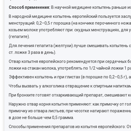
Способ применения:
В научной медицине копытень раньше ис
В народной медицине копытень европейский пользуется зас
менструаций: 0,2–0,5 г порошка (на кончике перочинного нож
козьем молоке употребляют при: скудных менструациях, для у
(гепатите).
Для лечения гепатита (желтухи) лучше смешивать копытень с 
ст. ложке 3 раза в день).
Отвар копытня европейского рекомендуется при сердечных бол
ложки на стакан молока, употреблять по 1/2 чайной ложки 1 ра
Эффективен копытень и при глистах (в порошке по 0,2–0,5 г), 
Чтобы вызвать у алкоголика отвращение к спиртным напиткам
При бронхите готовят отхаркивающий препарат, смешивают к
Наружно отвар корня копытня применяют: как примочку от го
примочку из отвара листьев; при чесотке натирают пораженн
в дозе не больше чем 0,5 грамма.
Способы применения препаратов из копытня европейского: Отв