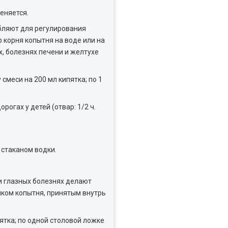
еняется.
бляют для регулирования
р корня копытня на воде или на
х, болезнях печени и желтухе
смеси на 200 мл кипятка; по 1
огах у детей (отвар: 1/2 ч.
 стаканом водки.
и глазных болезнях делают
шком копытня, принятым внутрь
ятка; по одной столовой ложке