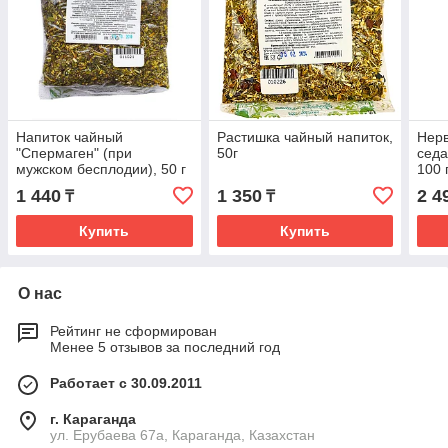
Напиток чайный
Растишка чайный напиток,
Нерв
"Спермаген" (при
50г
седа
мужском бесплодии), 50 г
100 
1 440
1 350
2 4
₸
₸
Купить
Купить
О нас
Рейтинг не сформирован
Менее 5 отзывов за последний год
Работает с 30.09.2011
г. Караганда
ул. Ерубаева 67а, Караганда, Казахстан