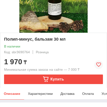
Полип-минус, бальзам 30 мл
В наличии
Код: sbr3690764
Розница
1 970
₸
Минимальная сумма заказа на сайте — 7 000 ₸
Купить
Описание
Характеристики
Доставка
Оплата
Усл