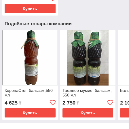
Купить
Подобные товары компании
КоронаСтоп бальзам,550
Таежное мумие, бальзам,
Баль
мл
550 мл
4 625
2 750
2 1
₸
₸
Купить
Купить