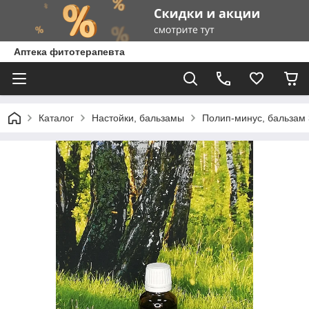
Аптека фитотерапевта
Каталог
Настойки, бальзамы
Полип-минус, бальзам